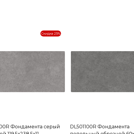
Скидка 25%
00R Фондамента серый
DL501100R Фондамента
й 119,5х238,5х11
пепельный обрезной 60х1