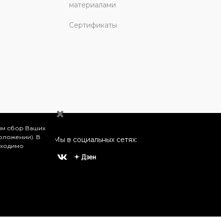
материалами
Сертификаты
им сбор Ваших
оложении). В
Мы в социальных сетях:
бходимо
о