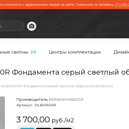
ть сложности с оформлением заказа на сайте. Позвоните по телефону
+7 (495) 
ные салоны
Центры комплектации
Дизай
29
R Фондамента серый светлый об
DL600920R Фондамента серый светлый обрезной 60x60x0,9
Производитель:
KERAMA MARAZZI
Артикул:
DL600920R
3 700,00
руб./м2