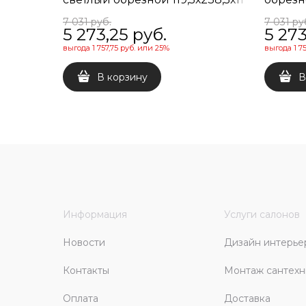
7 031
 руб.
7 031
 ру
5 273,25
 руб.
5 273
выгода
1 757,75 руб.
или
25%
выгода
1 7
В корзину
В
Информация
Услуги салонов
Новости
Дизайн интерье
Контакты
Монтаж сантехн
Оплата
Доставка