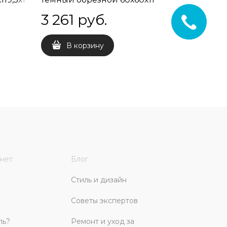
3 261
 руб.
3 130
В корзину
В 
нет
Блог
Стиль и дизайн
Советы экспертов
ль?
Ремонт и уход за