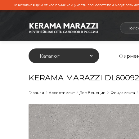
По независящим от нас причинам у части пользователей могут возника
Каталог
Фирмен
KERAMA MARAZZI DL600920
Главная
Ассортимент
Две Венеции
Фондамента