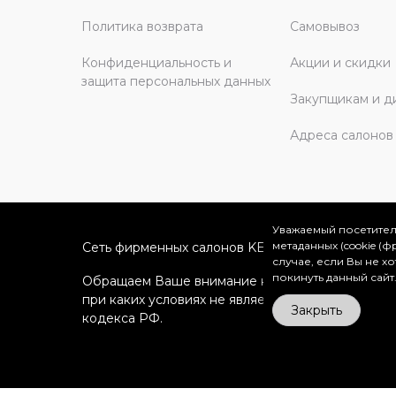
Политика возврата
Самовывоз
Конфиденциальность и
Акции и скидки
защита персональных данных
Закупщикам и д
Адреса салонов
Уважаемый посетител
метаданных (cookie (
Сеть фирменных салонов KERAMA MARAZZI в Мо
случае, если Вы не х
покинуть данный сайт
Обращаем Ваше внимание на то, что вся информ
при каких условиях не является публичной офе
Закрыть
кодекса РФ.