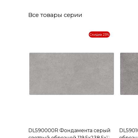
Все товары серии
Скидка 25%
DL590000R Фондамента серый
DL5901
светлый обрезной 119,5х238,5х11
обрезно