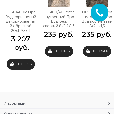
DL510400R Про
DL5100/AGI Угол
DL5103/AGI Угол
Вуд коричневый
внутренний Про
внутренний Про
декорированны
Вуд беж
Вуд коричневый
й обрезной
светлый 8х2,4х1,3
8х2,4х1,3
20х119,5х11
235
 руб.
235
 руб.
3 207
 руб.
В КОРЗИНУ
В КОРЗИНУ
В КОРЗИНУ
Информация
Услуги салонов