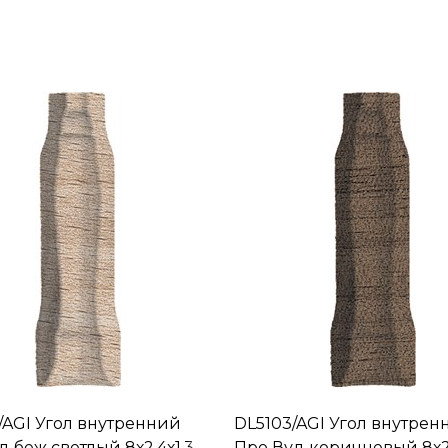
/AGI Угол внутренний
DL5103/AGI Угол внутрен
д беж светлый 8х2,4х1,3
Про Вуд коричневый 8х2,