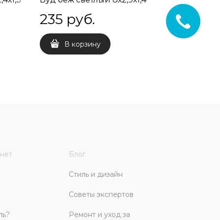
235
 руб.
235
 
В корзину
В 
нет
Блог
Стиль и дизайн
Советы экспертов
ль?
Ремонт и уход за