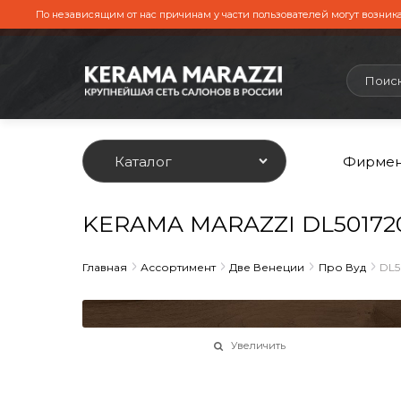
По независящим от нас причинам у части пользователей могут возника
Каталог
Фирмен
KERAMA MARAZZI DL501720R
Главная
Ассортимент
Две Венеции
Про Вуд
DL5
Увеличить