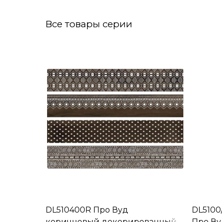
Все товары серии
DL510400R Про Вуд
DL5100
коричневый декорированный
Про Ву