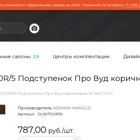
ть сложности с оформлением заказа на сайте. Позвоните по телефону
+7 (495) 
ные салоны
Центры комплектации
Дизай
29
/5 Подступенок Про Вуд коричнев
01720R/5 Подступенок Про Вуд коричневый 119,5x10,7x0,9
Производитель:
KERAMA MARAZZI
Артикул:
DL501720R\5
787,00
руб./шт.