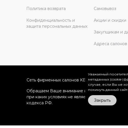
Политика возврата
Самовывоз
Конфиденциальность и
Акции и скидки
защита персональных данных
Закупщикам и д
Адреса салонов
Уважаемый посетител
метаданных (cookie (
Сеть фирменных салонов KERAMA MARAZZI в Мо
случае, если Вы не х
покинуть данный сайт
Обращаем Ваше внимание на то, что вся информ
при каких условиях не является публичной офе
Закрыть
кодекса РФ.