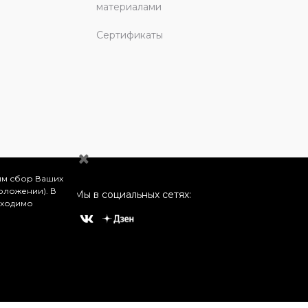
материалами
Сертификаты
им сбор Ваших
оложении). В
Мы в социальных сетях:
бходимо
о