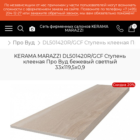
По независящим от нас причинам у части пользователей могут возникать
сложности с оформлением заказа на сайте. Позвоните по телефону
+7 (495)
204-12-27
или
закажите обратный звонок
, мы вам обязательно поможем!
Сеть фирменных салонов KERAMA
0
MARAZZI
ии
Про Вуд
DL501420R/GCF Ступень клееная Про
KERAMA MARAZZI DL501420R/GCF Ступень
клееная Про Вуд бежевый светлый
33x119,5x0,9
Скидка 20%