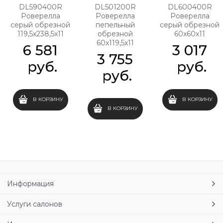
DL590400R
DL501200R
DL600400R
Роверелла
Роверелла
Роверелла
серый обрезной
пепельный
серый обрезной
119,5х238,5х11
обрезной
60х60х11
60х119,5х11
6 581
3 017
3 755
 руб.
 руб.
 руб.
В КОРЗИНУ
В КОРЗИНУ
В КОРЗИНУ
Информация
Услуги салонов