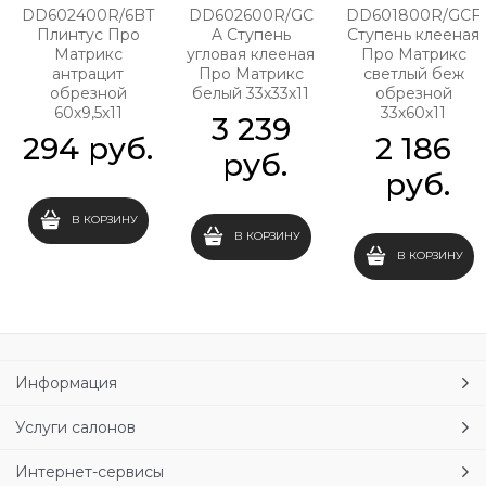
DD602400R/6BT
DD602600R/GC
DD601800R/GCF
Плинтус Про
A Ступень
Ступень клееная
Матрикс
угловая клееная
Про Матрикс
антрацит
Про Матрикс
светлый беж
обрезной
белый 33х33х11
обрезной
60х9,5х11
33х60х11
3 239
294
 руб.
2 186
 руб.
 руб.
В КОРЗИНУ
В КОРЗИНУ
В КОРЗИНУ
Информация
Услуги салонов
Интернет-сервисы