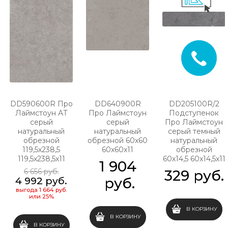
DD590600R Про
DD640900R
DD205100R/2
Лаймстоун АТ
Про Лаймстоун
Подступенок
серый
серый
Про Лаймстоун
натуральный
натуральный
серый темный
обрезной
обрезной 60х60
натуральный
119,5х238,5
60x60x11
обрезной
119,5x238,5x11
60х14,5 60x14,5x11
1 904
6 656
 руб.
329
 руб.
 руб.
4 992
 руб.
выгода
1 664 руб.
или
25%
В КОРЗИНУ
В КОРЗИНУ
В КОРЗИНУ