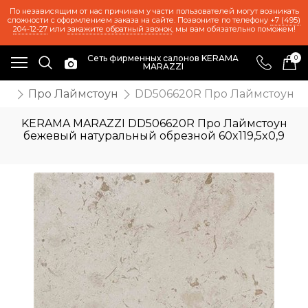
По независящим от нас причинам у части пользователей могут возникать
сложности с оформлением заказа на сайте. Позвоните по телефону
+7 (495)
204-12-27
или
закажите обратный звонок
, мы вам обязательно поможем!
Сеть фирменных салонов KERAMA
0
MARAZZI
ия
Про Лаймстоун
DD506620R Про Лаймстоун бе
KERAMA MARAZZI DD506620R Про Лаймстоун
бежевый натуральный обрезной 60x119,5x0,9