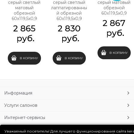
серый светлый
серый светлый
серый матовый
матовый
лаппатированны
обрезной
обрезной
й обрезной
60х119,5x0,9
60х119,5x0,9
60х119,5x0,9
2 867
2 865
2 830
 руб.
 руб.
 руб.
В КОРЗИНУ
В КОРЗИНУ
В КОРЗИНУ
Информация
Услуги салонов
Интернет-сервисы
Личный кабинет
Уважаемый посетитель! Для лучшего функционирования сайта ker