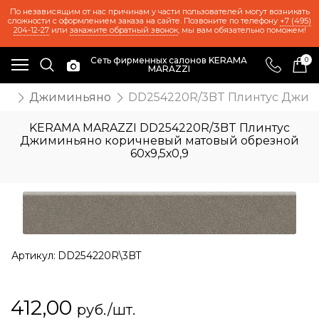
По независящим от нас причинам у части пользователей могут возникать
сложности с оформлением заказа на сайте. Позвоните по телефону
+7 (495)
204-12-27
или
закажите обратный звонок
, мы вам обязательно поможем!
Сеть фирменных салонов KERAMA
0
MARAZZI
ия
Джиминьяно
DD254220R/3BT Плинтус Джими
KERAMA MARAZZI DD254220R/3BT Плинтус
Джиминьяно коричневый матовый обрезной
60х9,5х0,9
Артикул:
DD254220R\3BT
412,00
руб./шт.