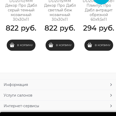
DD2010/MM
DD2015/MM
DD200900R/3BT
Декор Про Дабл
Декор Про Дабл
Плинтус Про
серый темный
светлый беж
Дабл антрацит
мозаичный
мозаичный
обрезной
30х30х11
30х30х11
60х9,5х11
822
 руб.
822
 руб.
294
 руб.
В КОРЗИНУ
В КОРЗИНУ
В КОРЗИНУ
Информация
Услуги салонов
Интернет-сервисы