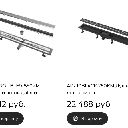
-DOUBLE9-850KM
APZ10BLACK-750KM Душ
й лоток дабл из
лоток смарт с
еющей стали, 85 см
перфорированной решет
12
 руб.
22 488
 руб.
черный, 75 см
 корзину
В корзину