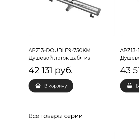
APZ13-DOUBLE9-750KM
APZ13
Душевой лоток дабл из
Душево
нержавеющей стали, 75 см
нержав
42 131
 руб.
43 5
В корзину
В
Все товары серии