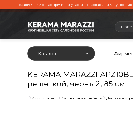
По независящим от нас причинам у части пользователей могут возника
Каталог
Фирмен
KERAMA MARAZZI APZ10BL
решеткой, черный, 85 см
Главная
Ассортимент
Сантехника и мебель
Душевые огра