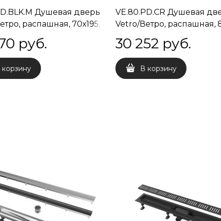
PD.BLK.M Душевая дверь
VE.80.PD.CR Душевая дв
етро, распашная, 70х195,
Vetro/Ветро, распашная, 8
ый черный
хром
70
 руб.
30 252
 руб.
 корзину
В корзину