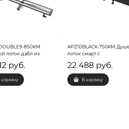
-DOUBLE9-850KM
APZ10BLACK-750KM Душ
й лоток дабл из
лоток смарт с
еющей стали, 85 см
перфорированной решет
12
 руб.
22 488
 руб.
черный, 75 см
 корзину
В корзину