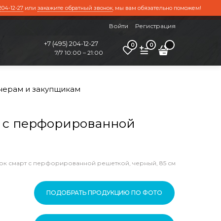
204-12-27
или
закажите обратный звонок
, мы вам обязательно поможем!
Войти
Регистрация
+7 (495) 204-12-27
0
0
7/7 10:00 – 21:00
нерам и закупщикам
 с перфорированной
к смарт с перфорированной решеткой, черный, 85 см
ПОДОБРАТЬ ПРОДУКЦИЮ ПО ФОТО