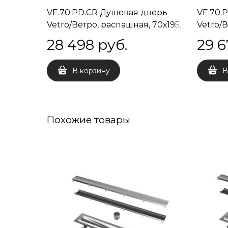
VE.70.PD.CR Душевая дверь
VE.70.
Vetro/Ветро, распашная, 70х195,
Vetro/В
хром
матов
28 498
 руб.
29 6
В корзину
В
Похожие товары