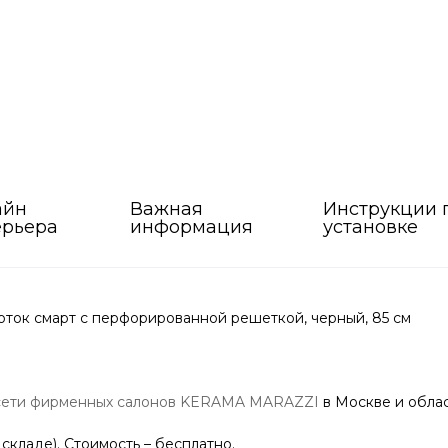
айн
Важная
Инструкции 
ерьера
информация
установке
ок смарт с перфорированной решеткой, черный, 85 см
сети фирменных салонов KERAMA MARAZZI
в Москве и облас
 складе). Стоимость – бесплатно.