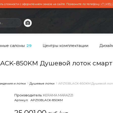
ть сложности с оформлением заказа на сайте. Позвоните по телефону
+7 (495) 
ные салоны
Центры комплектации
Дизай
29
ACK-850KM Душевой лоток смарт
ждения и лотки
Душевые лотки
APZ10BLACK-850KM Душевой лото
Производитель:
KERAMA MARAZZI
Артикул:
APZ10BLACK-850KM
25 001,00