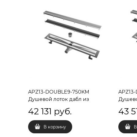
APZ13-DOUBLE9-750KM
APZ13
Душевой лоток дабл из
Душево
нержавеющей стали, 75 см
нержав
42 131
 руб.
43 5
В корзину
В