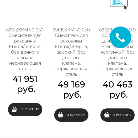
69612XKM.50.050
69615XKM.50.050
69628EXKM.50.0
Смеситель для
Смеситель для
50 Смеситель
раковины
раковины
для раковины
Eterna/Этерна,
Eterna/Этерна,
Eterna/Этерна
без донного
высокий, без
настенный, без
клапана,
донного
донного
нержавеющая
клапана,
клапана,
сталь
нержавеющая
нержавеющая
сталь
сталь
41 951
49 169
40 463
 руб.
 руб.
 руб.
В КОРЗИНУ
В КОРЗИНУ
В КОРЗИНУ