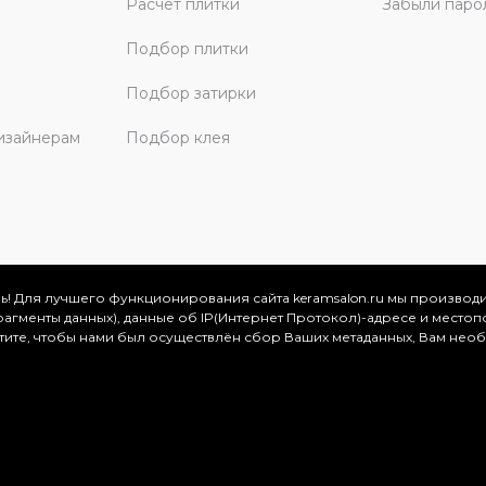
Расчет плитки
Забыли паро
Подбор плитки
Подбор затирки
изайнерам
Подбор клея
ь! Для лучшего функционирования сайта keramsalon.ru мы производ
фрагменты данных), данные об IP(Интернет Протокол)-адресе и местоп
скве и Московской области, 2026
отите, чтобы нами был осуществлён сбор Ваших метаданных, Вам нео
.
ация представлена на сайте в ознакомительных целях и ни
ртой, определяемой положениями Статьи 437 (2) Гражданског