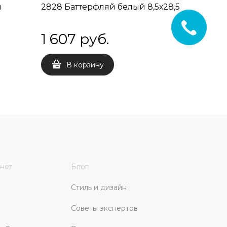
й
2828 Баттерфляй белый 8,5х28,5
2829 Ба
голубой 
1 607
 руб.
1 753
В корзину
В 
нет
Блог
Стиль и дизайн
Советы экспертов