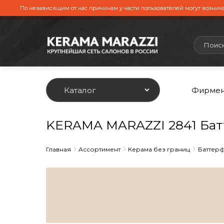
По независящим от нас причинам у части пользователей могут возника
Каталог
Фирмен
KERAMA MARAZZI 2841 Батт
Главная
Ассортимент
Керама без границ
Баттер