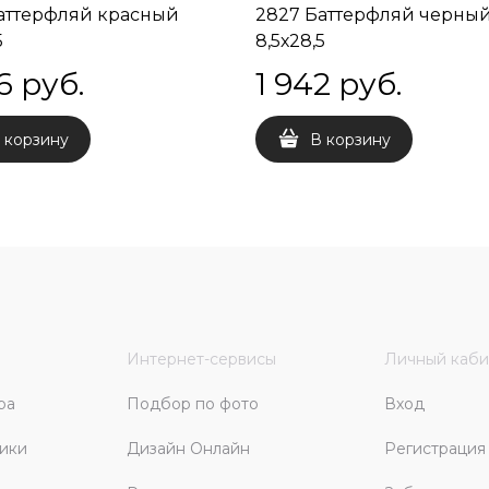
аттерфляй красный
2827 Баттерфляй черны
5
8,5х28,5
6
 руб.
1 942
 руб.
 корзину
В корзину
Интернет-сервисы
Личный каби
ра
Подбор по фото
Вход
ики
Дизайн Онлайн
Регистрация