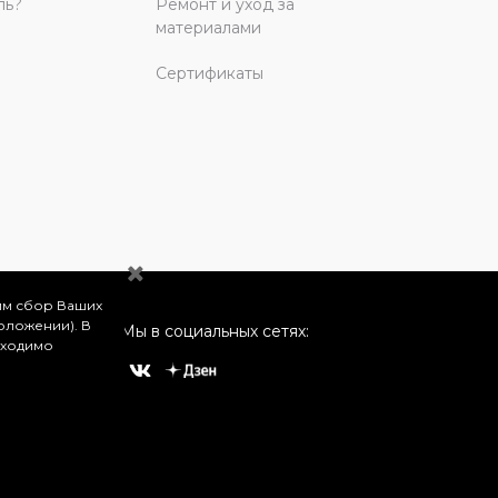
ль?
Ремонт и уход за
материалами
Сертификаты
им сбор Ваших
оложении). В
Мы в социальных сетях:
бходимо
о