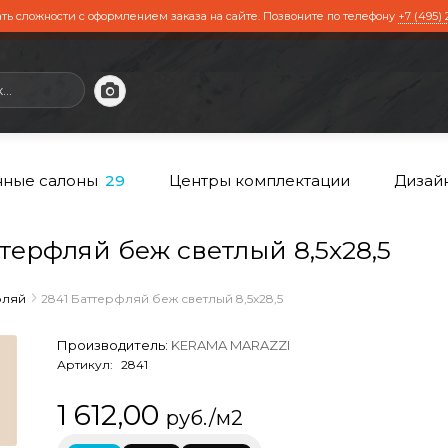
ть сложности с оформлением заказа на сайте. Позвоните по телефону
+7 (495) 
ные салоны
Центры комплектации
Дизай
29
ерфляй беж светлый 8,5х28,5
фляй
2841 Баттерфляй беж светлый 8,5х28,5
Производитель:
KERAMA MARAZZI
Артикул:
2841
1 612,00
руб./м2