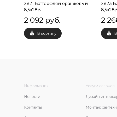
2821 Баттерфляй оранжевый
2823 Б
8,5х28,5
8,5х28,
2 092
 руб.
2 26
В корзину
В
Информация
Услуги салонов
Новости
Дизайн интерье
Контакты
Монтаж сантехн