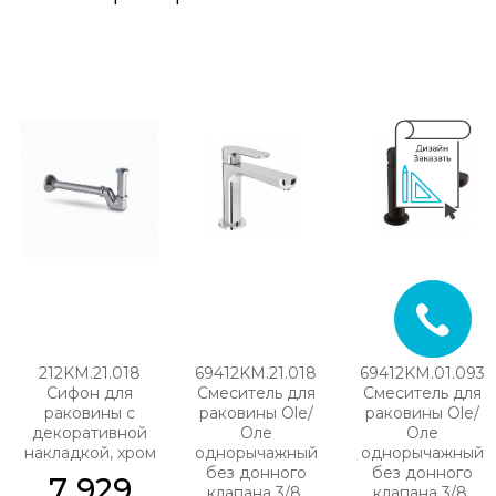
212KM.21.018
69412KM.21.018
69412KM.01.093
Сифон для
Смеситель для
Смеситель для
раковины с
раковины Ole/
раковины Ole/
декоративной
Оле
Оле
накладкой, хром
однорычажный
однорычажный
без донного
без донного
7 929
клапана 3/8,
клапана 3/8,