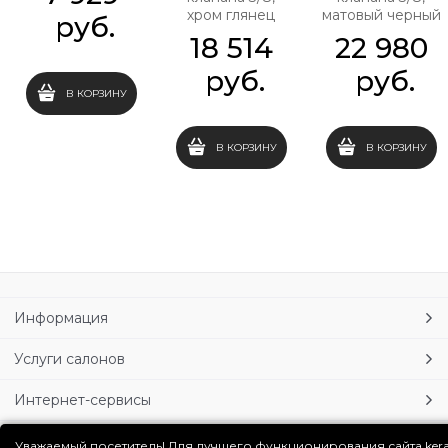
хром глянец
матовый черный
 руб.
18 514
22 980
 руб.
 руб.
В КОРЗИНУ
В КОРЗИНУ
В КОРЗИНУ
Информация
Услуги салонов
Интернет-сервисы
Личный кабинет
Уважаемый посетитель! Для лучшего функционирования сайта ker