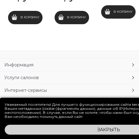
В КОРЗИНУ
В КОРЗИНУ
В КОРЗИНУ
Информация
Услуги салонов
Интернет-сервисы
Личный кабинет
Уважаемый посетитель! Для лучшего функционирования сайта ker
Ваших метаданных (cookie (фрагменты данных), данные об IP(Интер
местоположении). В случае, если Вы не хотите, чтобы нами был о
Блог
Вам необходимо покинуть данный сайт.
ЗАКРЫТЬ
Полная версия сайта