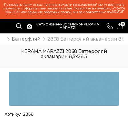
По независящим от нас причинам у части пользователей могут возникать
сложности с оформлением заказа на сайте. Позвоните по телефону
+7 (495)
204-12-27
или
закажите обратный звонок
, мы вам обязательно поможем!
Сеть фирменных салонов KERAMA
0
MARAZZI
иц
Баттерфляй
2868 Баттерфляй аквамарин 8,5х
KERAMA MARAZZI 2868 Баттерфляй
аквамарин 8,5х28,5
Артикул:
2868