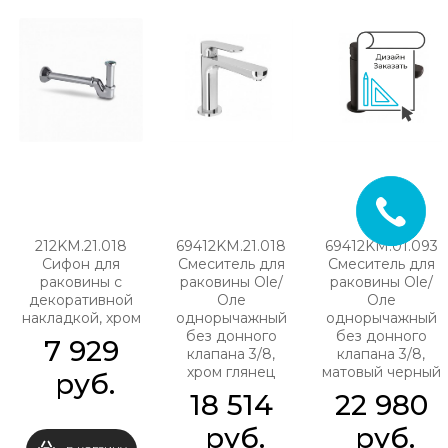
212KM.21.018
69412KM.21.018
69412KM.01.093
Сифон для
Смеситель для
Смеситель для
раковины с
раковины Ole/
раковины Ole/
декоративной
Оле
Оле
накладкой, хром
однорычажный
однорычажный
без донного
без донного
7 929
клапана 3/8,
клапана 3/8,
хром глянец
матовый черный
 руб.
18 514
22 980
 руб.
 руб.