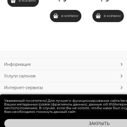
В КОРЗИНУ
В КОРЗИНУ
В КОРЗИНУ
Информация
Услуги салонов
Интернет-сервисы
Личный кабинет
Уважаемый посетитель! Для лучшего функционирования сайта ker
Ваших метаданных (cookie (фрагменты данных), данные об IP(Интер
местоположении). В случае, если Вы не хотите, чтобы нами был о
Блог
Вам необходимо покинуть данный сайт.
ЗАКРЫТЬ