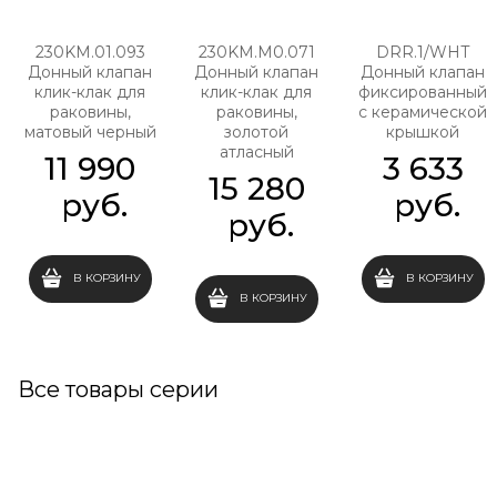
230KM.01.093
230KM.M0.071
DRR.1/WHT
Донный клапан
Донный клапан
Донный клапан
клик-клак для
клик-клак для
фиксированный
раковины,
раковины,
с керамической
матовый черный
золотой
крышкой
атласный
11 990
3 633
15 280
 руб.
 руб.
 руб.
В КОРЗИНУ
В КОРЗИНУ
В КОРЗИНУ
Все товары серии