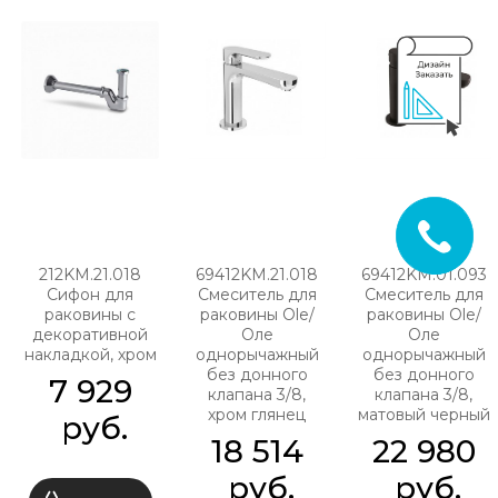
212KM.21.018
69412KM.21.018
69412KM.01.093
Сифон для
Смеситель для
Смеситель для
раковины с
раковины Ole/
раковины Ole/
декоративной
Оле
Оле
накладкой, хром
однорычажный
однорычажный
без донного
без донного
7 929
клапана 3/8,
клапана 3/8,
хром глянец
матовый черный
 руб.
18 514
22 980
 руб.
 руб.