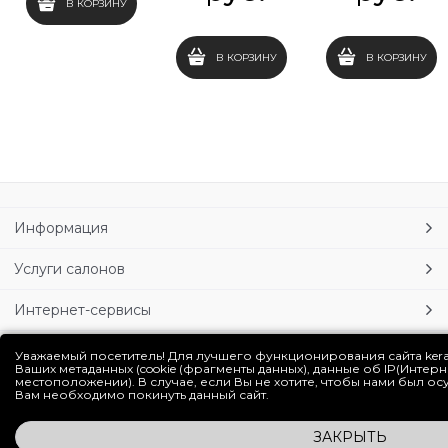
В КОРЗИНУ
В КОРЗИНУ
В КОРЗИНУ
Информация
Услуги салонов
Интернет-сервисы
Личный кабинет
Уважаемый посетитель! Для лучшего функционирования сайта ker
Ваших метаданных (cookie (фрагменты данных), данные об IP(Интер
местоположении). В случае, если Вы не хотите, чтобы нами был о
Блог
Вам необходимо покинуть данный сайт.
ЗАКРЫТЬ