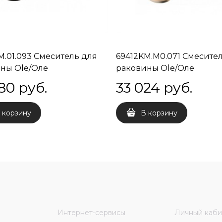
M.01.093 Смеситель для
69412KM.M0.071 Смесите
ны Ole/Оле
раковины Ole/Оле
чажный без донного
однорычажный без донн
80
 руб.
33 024
 руб.
а 3/8, матовый черный
клапана 3/8, золотой атл
 корзину
В корзину
Интернет-сервисы
Личный каби