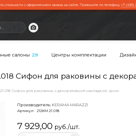
ть сложности с оформлением заказа на сайте. Позвоните по телефону
+7 (495) 
ные салоны
Центры комплектации
Дизай
29
018 Сифон для раковины с декор
.21.018 Сифон для раковины с декоративной накладкой, хром
Производитель:
KERAMA MARAZZI
Артикул:
212KM.21.018
7 929,00
руб./шт.