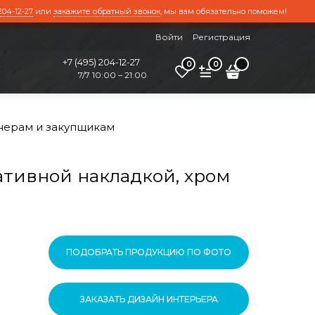
204-12-27
или
закажите обратный звонок
, мы вам обязательно поможем!
Войти
Регистрация
+7 (495) 204-12-27
0
0
7/7 10:00 – 21:00
нерам и закупщикам
ативной накладкой, хром
ПОДОБРАТЬ ПРОДУКЦИЮ ПО ФОТО
ЗАКАЗАТЬ ДИЗАЙН ИНТЕРЬЕРА