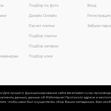
ра
Подбор по фото
Вход
ики
Дизайн Онлайн
Регистрация
Расчет плитки
Забыли паро
Подбор плитки
Подбор затирки
изайнерам
Подбор клея
ь! Для лучшего функционирования сайта keramsalon.ru мы производ
фрагменты данных), данные об IP(Интернет Протокол)-адресе и местоп
скве и Московской области, 2026
отите, чтобы нами был осуществлён сбор Ваших метаданных, Вам нео
.
ация представлена на сайте в ознакомительных целях и ни