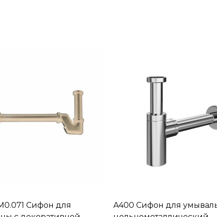
M0.071 Сифон для
A400 Сифон для умывал
ны с декоративной
цельнометаллический