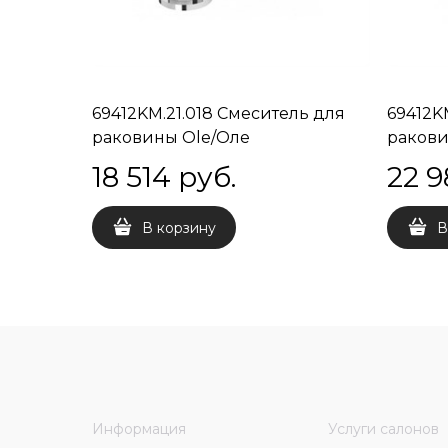
69412KM.21.018 Смеситель для
69412K
раковины Ole/Оле
ракови
однорычажный без донного
одноры
18 514
 руб.
22 9
клапана 3/8, хром глянец
клапан
В корзину
В
Информация
Услуги салонов