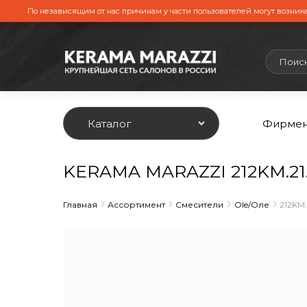
По независящим от нас причинам у части пользователей могут возника
Каталог
Фирмен
KERAMA MARAZZI 212KM.21.
Главная
Ассортимент
Смесители
Ole/Оле
212KM