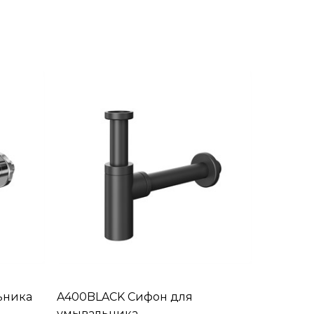
ьника
A400BLACK Сифон для
умывальника