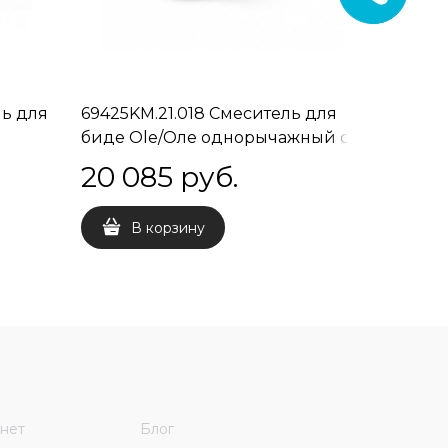
ль для
69425KM.21.018 Смеситель для
69425KM
биде Ole/Оле однорычажный с
биде Ol
ого
донным клапаном, хром глянец
донным 
20 085
 руб.
27 4
асный
черный
В корзину
В 
нет
Блог