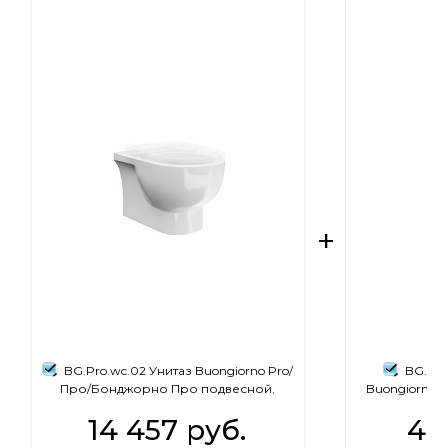
BG.Pro.wc.02 Унитаз Buongiorno Pro/
BG.Pro
Про/Бонджорно Про подвесной,
Buongiorno 
белый глянцевый
унитаза
14 457
 руб.
4 