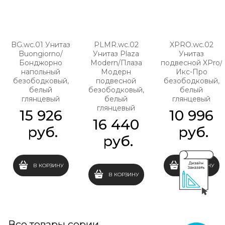
BG.wc.01 Унитаз
PLMR.wc.02
XPRO.wc.02
Buongiorno/
Унитаз Plaza
Унитаз
Бонджорно
Modern/Плаза
подвесной XPro/
напольный
Модерн
Икс-Про
безободковый,
подвесной
безободковый,
белый
безободковый,
белый
глянцевый
белый
глянцевый
глянцевый
15 926
10 996
16 440
 руб.
 руб.
 руб.
В КОРЗИНУ
В КОРЗИНУ
В КОРЗИНУ
Все товары серии