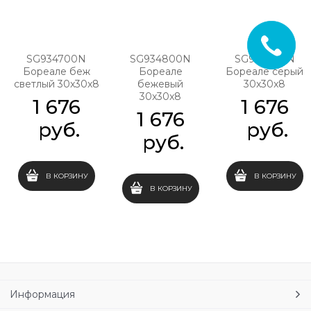
SG934700N
SG934800N
SG934900N
Бореале беж
Бореале
Бореале серый
светлый 30x30x8
бежевый
30x30x8
30x30x8
1 676
1 676
1 676
 руб.
 руб.
 руб.
В КОРЗИНУ
В КОРЗИНУ
В КОРЗИНУ
Информация