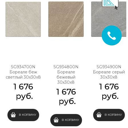
SG934700N
SG934800N
SG934900N
Бореале беж
Бореале
Бореале серый
светлый 30x30x8
бежевый
30x30x8
30x30x8
1 676
1 676
1 676
 руб.
 руб.
 руб.
В КОРЗИНУ
В КОРЗИНУ
В КОРЗИНУ