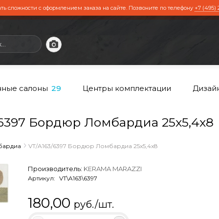
ть сложности с оформлением заказа на сайте. Позвоните по телефону
+7 (495) 
ные салоны
Центры комплектации
Дизай
29
6397 Бордюр Ломбардиа 25x5,4x8
бардиа
VT/A163/6397 Бордюр Ломбардиа 25x5,4x8
Производитель:
KERAMA MARAZZI
Артикул:
VT\A163\6397
180,00
руб./шт.