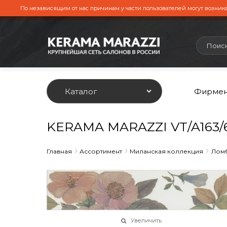
По независящим от нас причинам у части пользователей могут возника
Каталог
Фирмен
KERAMA MARAZZI VT/A163/
Главная
Ассортимент
Миланская коллекция
Лом
Увеличить