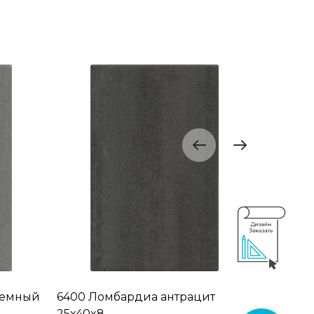
темный
6400 Ломбардиа антрацит
6401 Ло
25x40x8
25x40x8