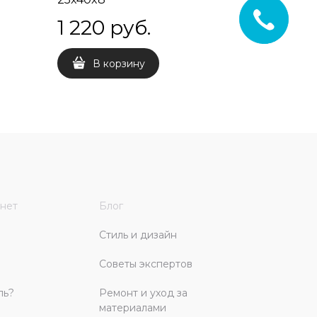
1 220
 руб.
1 132
 
В корзину
В 
нет
Блог
Стиль и дизайн
Советы экспертов
ль?
Ремонт и уход за
материалами