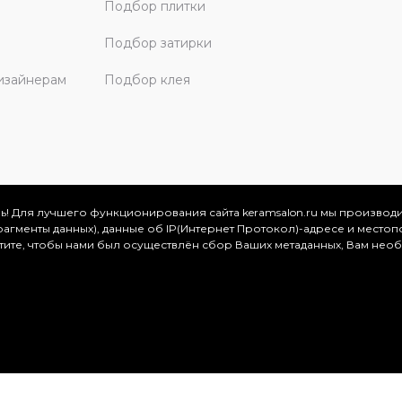
Подбор плитки
Подбор затирки
изайнерам
Подбор клея
ь! Для лучшего функционирования сайта keramsalon.ru мы производ
фрагменты данных), данные об IP(Интернет Протокол)-адресе и местоп
скве и Московской области, 2026
отите, чтобы нами был осуществлён сбор Ваших метаданных, Вам нео
.
ация представлена на сайте в ознакомительных целях и ни
ртой, определяемой положениями Статьи 437 (2) Гражданског