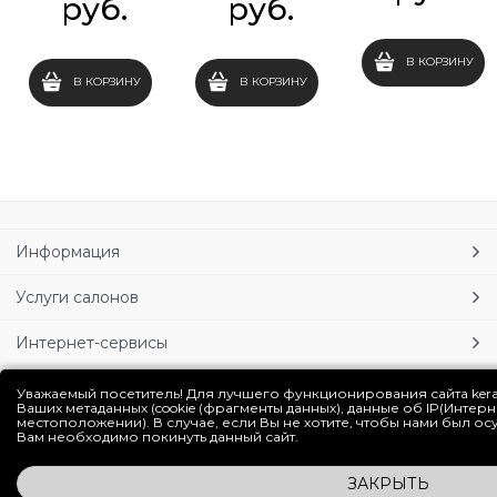
 руб.
 руб.
В КОРЗИНУ
В КОРЗИНУ
В КОРЗИНУ
Информация
Услуги салонов
Интернет-сервисы
Личный кабинет
Уважаемый посетитель! Для лучшего функционирования сайта ker
Ваших метаданных (cookie (фрагменты данных), данные об IP(Интер
местоположении). В случае, если Вы не хотите, чтобы нами был о
Блог
Вам необходимо покинуть данный сайт.
ЗАКРЫТЬ