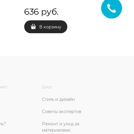
636
 руб.
636
 
В корзину
В 
нет
Блог
Стиль и дизайн
Советы экспертов
ль?
Ремонт и уход за
материалами