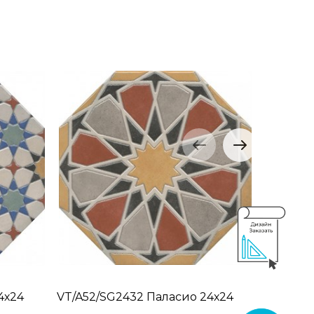
4х24
VT/A52/SG2432 Паласио 24х24
VT/A54/