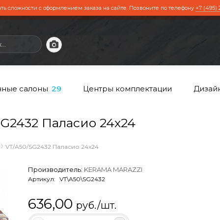
ть сложности с оформлением заказа на сайте. Позвоните по телефону
+7 (495) 
ные салоны
Центры комплектации
Дизай
29
G2432 Паласио 24х24
VT/A50/SG2432 Паласио 24х24
Производитель:
KERAMA MARAZZI
Артикул:
VT\A50\SG2432
636,00
руб./шт.