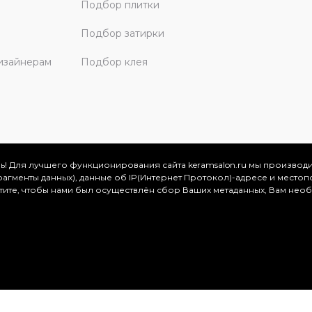
Подбор плитки
Подбор затирки
изайнерам
Подбор клея
ь! Для лучшего функционирования сайта keramsalon.ru мы производ
фрагменты данных), данные об IP(Интернет Протокол)-адресе и местоп
скве и Московской области, 2026
отите, чтобы нами был осуществлён сбор Ваших метаданных, Вам нео
.
ация представлена на сайте в ознакомительных целях и ни
ртой, определяемой положениями Статьи 437 (2) Гражданског