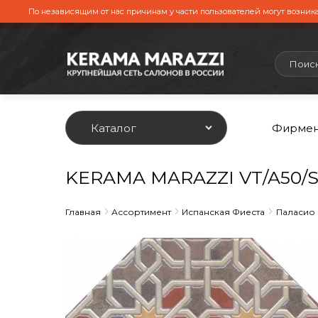
По независящим от нас причинам у части пользователей могут возника
Каталог
Фирмен
KERAMA MARAZZI VT/A50/S
Главная
Ассортимент
Испанская Фиеста
Паласио