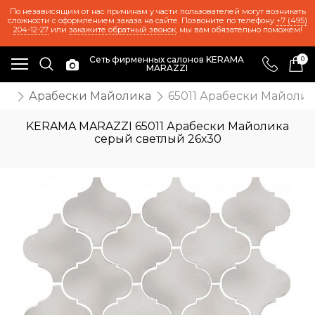
По независящим от нас причинам у части пользователей могут возникать
сложности с оформлением заказа на сайте. Позвоните по телефону
+7 (495)
204-12-27
или
закажите обратный звонок
, мы вам обязательно поможем!
Сеть фирменных салонов KERAMA
0
MARAZZI
та
Арабески Майолика
65011 Арабески Майолик
KERAMA MARAZZI 65011 Арабески Майолика
серый светлый 26х30