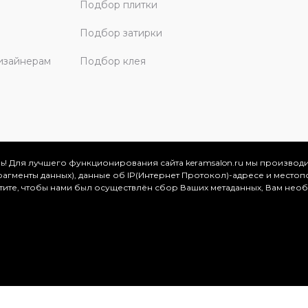
Подбор плитки
Подбор затирки
изайнерам
Подбор клея
ь! Для лучшего функционирования сайта keramsalon.ru мы производ
фрагменты данных), данные об IP(Интернет Протокол)-адресе и местоп
скве и Московской области, 2026
отите, чтобы нами был осуществлён сбор Ваших метаданных, Вам нео
.
ация представлена на сайте в ознакомительных целях и ни
ртой, определяемой положениями Статьи 437 (2) Гражданског