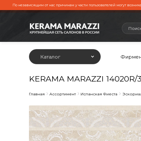
По независящим от нас причинам у части пользователей могут возника
Каталог
Фирмен
KERAMA MARAZZI 14020R/3
Главная
Ассортимент
Испанская Фиеста
Эскориа