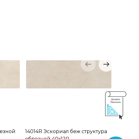
резной
14014R Эскориал беж структура
14019R/
обрезной 40х120
обрезно