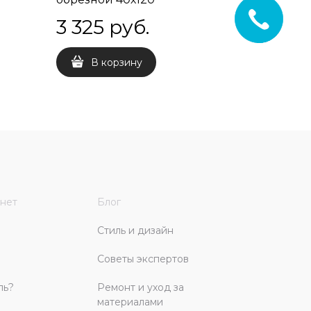
3 325
 руб.
2 214
В корзину
В 
нет
Блог
Стиль и дизайн
Советы экспертов
ль?
Ремонт и уход за
материалами