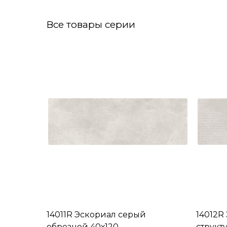
Все товары серии
14011R Эскориал серый
14012R
обрезной 40х120
структ