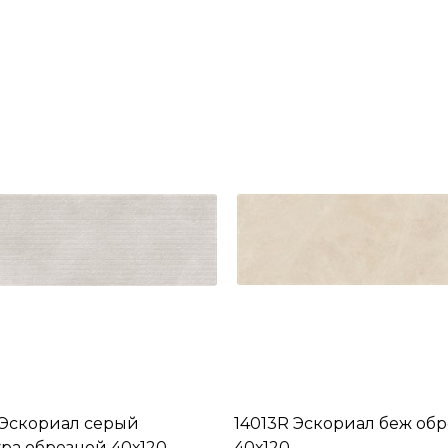
 Эскориал серый
14013R Эскориал беж об
ура обрезной 40х120
40х120