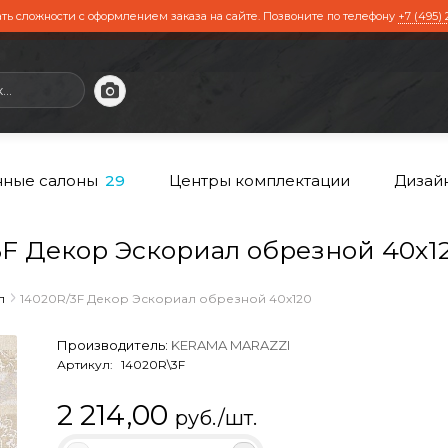
ть сложности с оформлением заказа на сайте. Позвоните по телефону
+7 (495) 
ные салоны
Центры комплектации
Дизай
29
F Декор Эскориал обрезной 40х1
л
14020R/3F Декор Эскориал обрезной 40х120
Производитель:
KERAMA MARAZZI
Артикул:
14020R\3F
2 214,00
руб./шт.