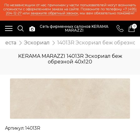
По независящим от нас причинам у части пользователей могут возникать
сложности с оформлением заказа на сайте. Позвоните по телефону
+7 (495)
204-12-27
или
закажите обратный звонок
, мы вам обязательно поможем!
Сеть фирменных салонов KERAMA
0
MARAZZI
Фиеста
Эскориал
14013R Эскориал беж обрезной
KERAMA MARAZZI 14013R Эскориал беж
обрезной 40х120
Артикул:
14013R