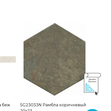
а беж
SG23033N Рамбла коричневый
20х23