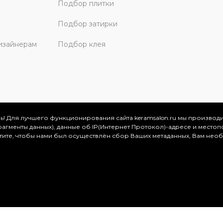
Подбор плитки
Подбор затирки
изайнерам
Подбор клея
ь! Для лучшего функционирования сайта keramsalon.ru мы производ
фрагменты данных), данные об IP(Интернет Протокол)-адресе и местоп
скве и Московской области, 2026
отите, чтобы нами был осуществлён сбор Ваших метаданных, Вам нео
.
ация представлена на сайте в ознакомительных целях и ни
ртой, определяемой положениями Статьи 437 (2) Гражданског