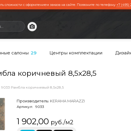
ть сложности с оформлением заказа на сайте. Позвоните по телефону
+7 (495) 
ные салоны
Центры комплектации
Дизай
29
бла коричневый 8,5х28,5
9033 Рамбла коричневый 8,5х28,5
Производитель:
KERAMA MARAZZI
Артикул:
9033
1 902,00
руб./м2