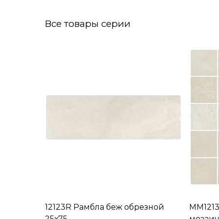
Все товары серии
12123R Рамбла беж обрезной
MM1213
25х75
мозаич