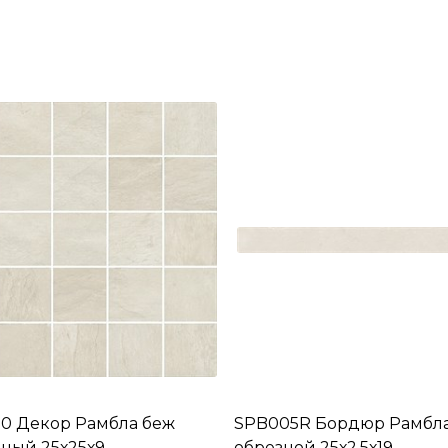
0 Декор Рамбла беж
SPB005R Бордюр Рамбл
ный 25х25х9
обрезной 25х2,5х19