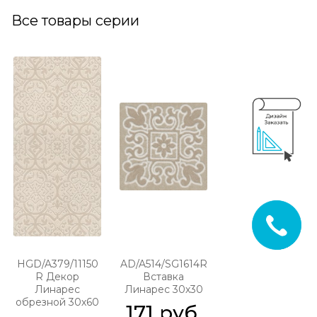
Все товары серии
HGD/A379/11150
AD/A514/SG1614R
R Декор
Вставка
Линарес
Линарес 30х30
обрезной 30х60
171
 руб.