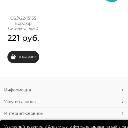
OS/A22/15135
Бордюр
Сибелес 15х40
221
 руб.
В КОРЗИНУ
Информация
Услуги салонов
Интернет-сервисы
Личный кабинет
Уважаемый посетитель! Для лучшего функционирования сайта ker