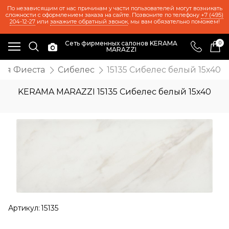
По независящим от нас причинам у части пользователей могут возникать
сложности с оформлением заказа на сайте. Позвоните по телефону
+7 (495)
204-12-27
или
закажите обратный звонок
, мы вам обязательно поможем!
Сеть фирменных салонов KERAMA
0
MARAZZI
кая Фиеста
Сибелес
15135 Сибелес белый 15х40
KERAMA MARAZZI 15135 Сибелес белый 15х40
Артикул:
15135