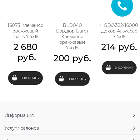
16075 Клемансо
BLD040
HGD/A322/16000
оранжевый
Бордюр Багет
Декор Алькасар
грань 7,4х15
Клемансо
7,4х15
оранжевый
2 680
214
 руб.
7,4х15
 руб.
200
 руб.
В КОРЗИНУ
В КОРЗИНУ
В КОРЗИНУ
Информация
Услуги салонов