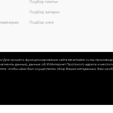
Подбор плитки
Подбор затирки
изайнерам
Подбор клея
ь! Для лучшего функционирования сайта keramsalon.ru мы производ
фрагменты данных), данные об IP(Интернет Протокол)-адресе и местоп
скве и Московской области, 2026
отите, чтобы нами был осуществлён сбор Ваших метаданных, Вам нео
.
ация представлена на сайте в ознакомительных целях и ни
ртой, определяемой положениями Статьи 437 (2) Гражданског