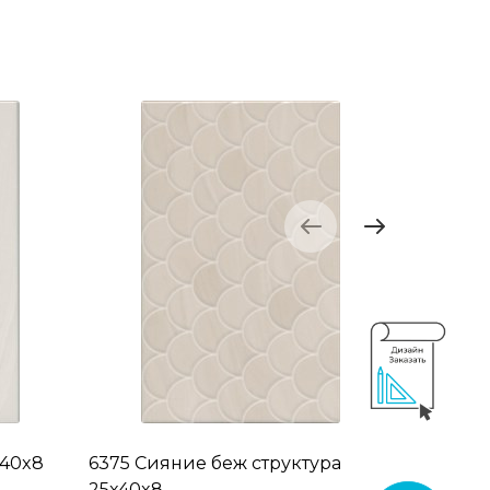
x40x8
6375 Сияние беж структура
6376 Си
25x40x8
25x40x8