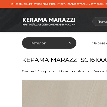
По независящим от нас причинам у части пользователей могут возника
Каталог
Фирмен
KERAMA MARAZZI SG161000
Главная
Ассортимент
Испанская Фиеста
Сияние