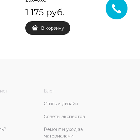
1 175
 руб.
1 175
 
В корзину
В 
нет
Блог
Стиль и дизайн
Советы экспертов
ль?
Ремонт и уход за
материалами