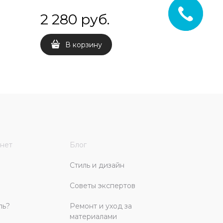
2 280
 руб.
2 25
В корзину
В 
нет
Блог
Стиль и дизайн
Советы экспертов
ль?
Ремонт и уход за
материалами