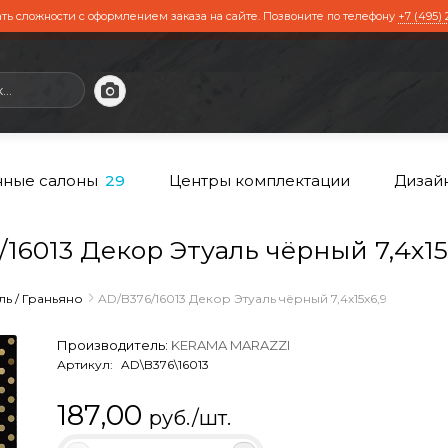
ть сложности с оформлением заказа на сайте. Позвоните по телефону
+7 (495) 
ные салоны
Центры комплектации
Дизай
29
6013 Декор Этуаль чёрный 7,4х15
ль / Граньяно
AD/B376/16013 Декор Этуаль чёрный 7,4х15х6,9
Производитель:
KERAMA MARAZZI
Артикул:
AD\B376\16013
187,00
руб./шт.