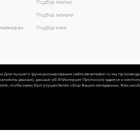
Подбор плитки
Подбор затирки
изайнерам
Подбор клея
ь! Для лучшего функционирования сайта keramsalon.ru мы производ
фрагменты данных), данные об IP(Интернет Протокол)-адресе и местоп
скве и Московской области, 2026
отите, чтобы нами был осуществлён сбор Ваших метаданных, Вам нео
.
ация представлена на сайте в ознакомительных целях и ни
ртой, определяемой положениями Статьи 437 (2) Гражданског