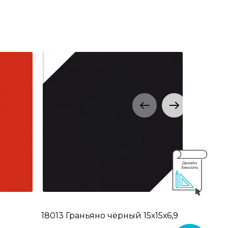
18013 Граньяно чёрный 15х15х6,9
16000 Гр