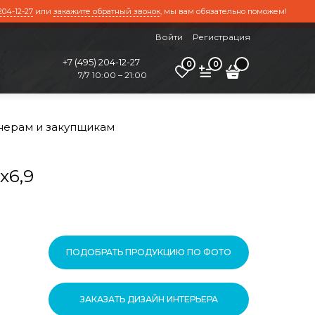
204-12-27
или
закажите обратный звонок
, мы вам обязательно поможем!
Войти
Регистрация
+7 (495) 204-12-27
0
0
7/7 10:00 – 21:00
нерам и закупщикам
х6,9
ПОДОБРАТЬ ПРОДУКЦИЮ ПО ФОТО
ЗАКАЗАТЬ ДИЗАЙН ИНТЕРЬЕРА