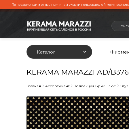
По независящим от нас причинам у части пользователей могут возника
Каталог
Фирмен
KERAMA MARAZZI AD/B376/1
Главная
Ассортимент
Коллекция Брик Плюс
Этуа