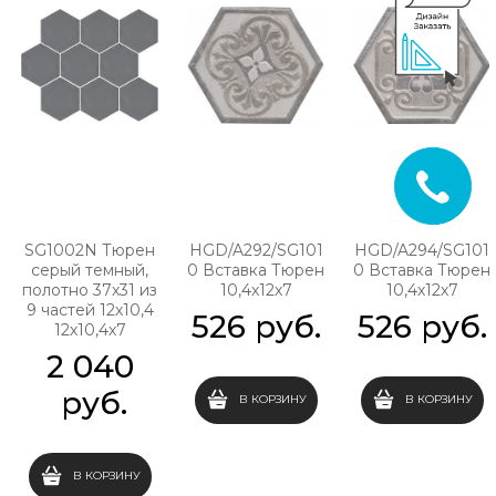
SG1002N Тюрен
HGD/A292/SG101
HGD/A294/SG101
серый темный,
0 Вставка Тюрен
0 Вставка Тюрен
полотно 37х31 из
10,4х12х7
10,4х12х7
9 частей 12х10,4
526
 руб.
526
 руб.
12х10,4х7
2 040
 руб.
В КОРЗИНУ
В КОРЗИНУ
В КОРЗИНУ