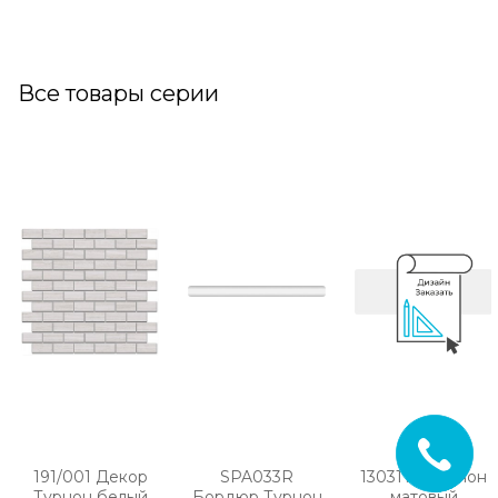
Все товары серии
191/001 Декор
SPA033R
13031TR Турнон
Турнон белый
Бордюр Турнон
матовый