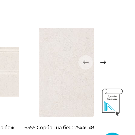
а беж
6355 Сорбонна беж 25х40х8
AD/A411
25х4,2х8