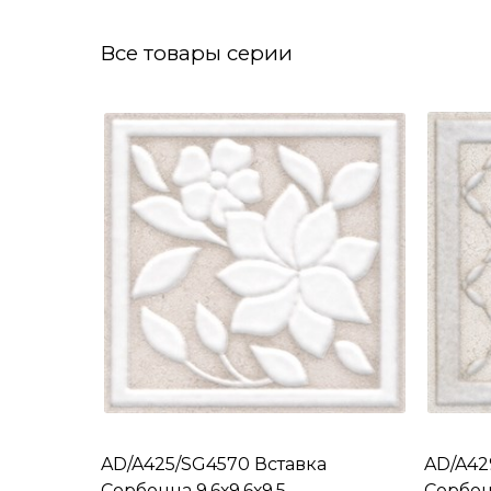
Все товары серии
AD/A425/SG4570 Вставка
AD/A42
Сорбонна 9,6х9,6х9,5
Сорбонн