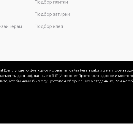
Подбор плитки
Подбор затирки
изайнерам
Подбор клея
ь! Для лучшего функционирования сайта keramsalon.ru мы производ
фрагменты данных), данные об IP(Интернет Протокол)-адресе и местоп
скве и Московской области, 2026
отите, чтобы нами был осуществлён сбор Ваших метаданных, Вам нео
.
ация представлена на сайте в ознакомительных целях и ни
ртой, определяемой положениями Статьи 437 (2) Гражданског