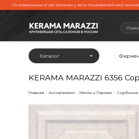
По независящим от нас причинам у части пользователей могут возника
Каталог
Фирмен
KERAMA MARAZZI 6356 Сорб
Главная
Ассортимент
Мечты о Париже
Сорбонна