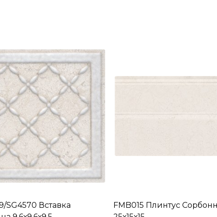
9/SG4570 Вставка
FMB015 Плинтус Сорбонн
а 9,6х9,6х9,5
25х15х15