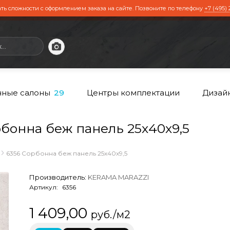
ть сложности с оформлением заказа на сайте. Позвоните по телефону
+7 (495) 
ные салоны
Центры комплектации
Дизай
29
онна беж панель 25х40х9,5
6356 Сорбонна беж панель 25х40х9,5
Производитель:
KERAMA MARAZZI
Артикул:
6356
1 409,00
руб./м2