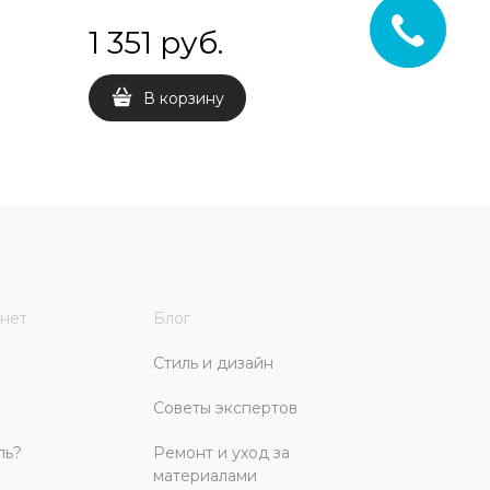
1 351
 руб.
200
 
В корзину
В 
нет
Блог
Стиль и дизайн
Советы экспертов
ль?
Ремонт и уход за
материалами