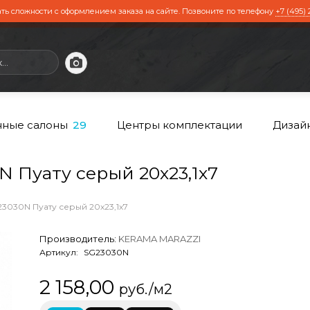
ть сложности с оформлением заказа на сайте. Позвоните по телефону
+7 (495) 
ные салоны
Центры комплектации
Дизай
29
 Пуату серый 20х23,1х7
3030N Пуату серый 20х23,1х7
Производитель:
KERAMA MARAZZI
Артикул:
SG23030N
2 158,00
руб./м2