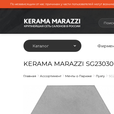
По независящим от нас причинам у части пользователей могут возника
Каталог
Фирмен
KERAMA MARAZZI SG23030N
Главная
Ассортимент
Мечты о Париже
Пуату
SG2