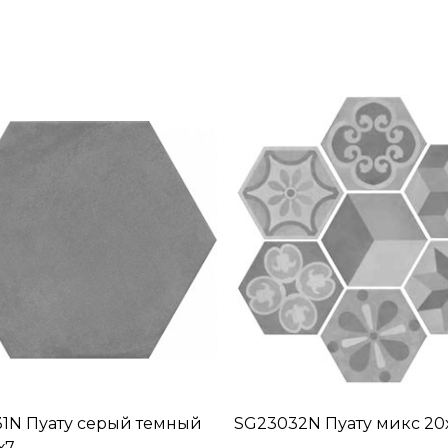
1N Пуату серый темный
SG23032N Пуату микс 20х
х7