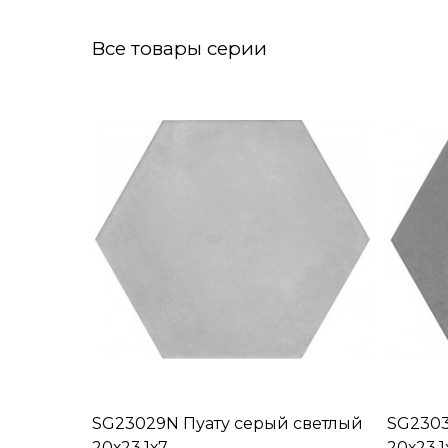
Все товары серии
SG23029N Пуату серый светлый
SG2303
20х23,1х7
20х23,1