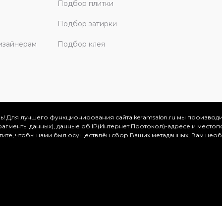
Подбор плитки
Подбор затирки
изайнерам
Подбор клея
ь! Для лучшего функционирования сайта keramsalon.ru мы производ
фрагменты данных), данные об IP(Интернет Протокол)-адресе и местоп
скве и Московской области, 2026
отите, чтобы нами был осуществлён сбор Ваших метаданных, Вам нео
.
ация представлена на сайте в ознакомительных целях и ни
ртой, определяемой положениями Статьи 437 (2) Гражданског