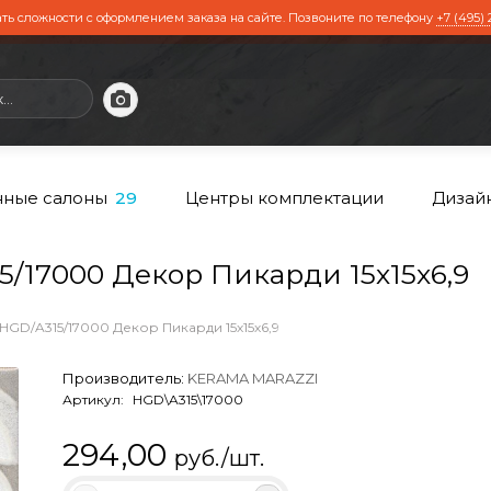
ть сложности с оформлением заказа на сайте. Позвоните по телефону
+7 (495) 
ные салоны
Центры комплектации
Дизай
29
17000 Декор Пикарди 15х15х6,9
HGD/A315/17000 Декор Пикарди 15х15х6,9
Производитель:
KERAMA MARAZZI
Артикул:
HGD\A315\17000
294,00
руб./шт.