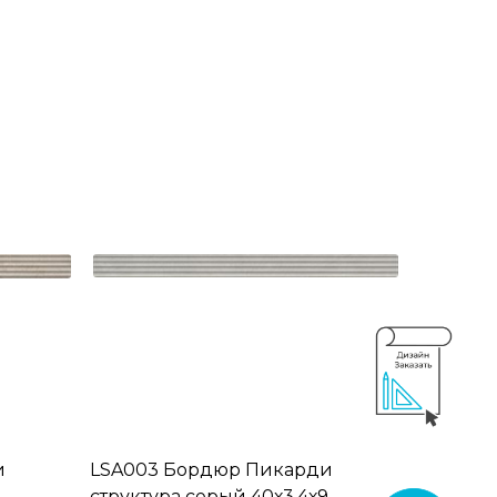
и
LSA003 Бордюр Пикарди
структура серый 40х3,4х9