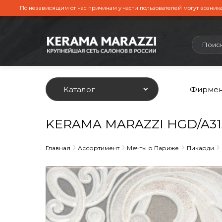
По независящим от нас причинам у части пользователей могут возника
Каталог
Фирмен
KERAMA MARAZZI HGD/A315/
Главная
Ассортимент
Мечты о Париже
Пикарди