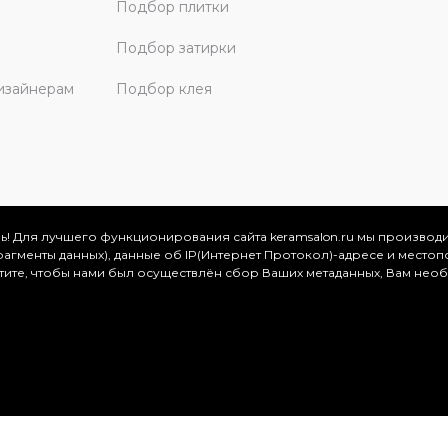
Подбор плитки
Подбор затирки
изайнерам
Подбор клея
ь! Для лучшего функционирования сайта keramsalon.ru мы производ
фрагменты данных), данные об IP(Интернет Протокол)-адресе и местоп
скве и Московской области, 2026
отите, чтобы нами был осуществлён сбор Ваших метаданных, Вам нео
.
ация представлена на сайте в ознакомительных целях и ни
ртой, определяемой положениями Статьи 437 (2) Гражданског