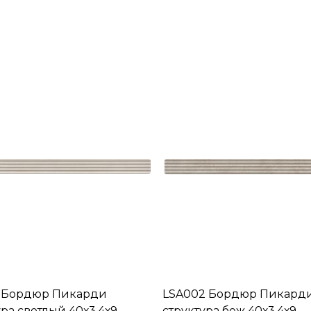
1 Бордюр Пикарди
LSA002 Бордюр Пикард
ура светлый 40х3,4х9
структура беж 40х3,4х9