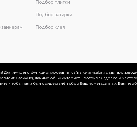
Подбор плитки
Подбор затирки
изайнерам
Подбор клея
ь! Для лучшего функционирования сайта keramsalon.ru мы производ
фрагменты данных), данные об IP(Интернет Протокол)-адресе и местоп
скве и Московской области, 2026
отите, чтобы нами был осуществлён сбор Ваших метаданных, Вам нео
.
ация представлена на сайте в ознакомительных целях и ни
ртой, определяемой положениями Статьи 437 (2) Гражданског