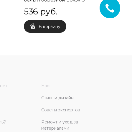
536
 руб.
326
 
В корзину
В 
нет
Блог
Стиль и дизайн
Советы экспертов
ль?
Ремонт и уход за
материалами