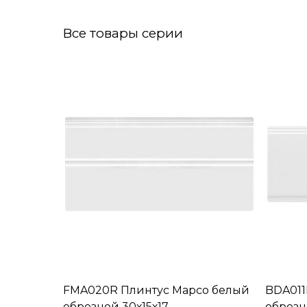
Все товары серии
FMA020R Плинтус Марсо белый
BDA011
обрезной 30х15х17
обрезн