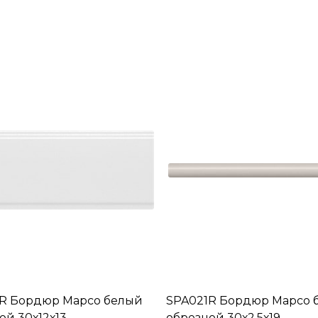
R Бордюр Марсо белый
SPA021R Бордюр Марсо 
ой 30х12х13
обрезной 30х2,5х19