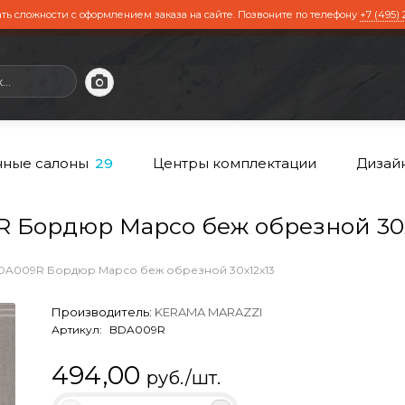
ть сложности с оформлением заказа на сайте. Позвоните по телефону
+7 (495) 
ные салоны
Центры комплектации
Дизай
29
Бордюр Марсо беж обрезной 30х
DA009R Бордюр Марсо беж обрезной 30х12х13
Производитель:
KERAMA MARAZZI
Артикул:
BDA009R
494,00
руб./шт.