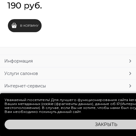
190
 руб.
В КОРЗИНУ
Информация
Услуги салонов
Интернет-сервисы
Личный кабинет
Уважаемый посетитель! Для лучшего функционирования сайта ker
Ваших метаданных (cookie (фрагменты данных), данные об IP(Интер
местоположении). В случае, если Вы не хотите, чтобы нами был о
Блог
Вам необходимо покинуть данный сайт.
ЗАКРЫТЬ
Полная версия сайта