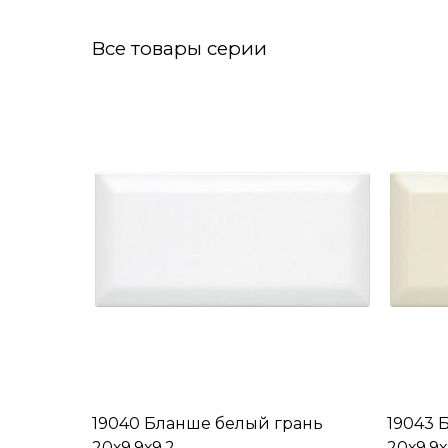
Все товары серии
19040 Бланше белый грань
19043 
20х9,9х9,2
20х9,9х