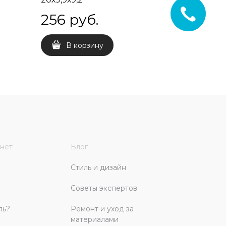
256
 руб.
256
 
В корзину
В 
нет
Блог
Стиль и дизайн
Советы экспертов
ль?
Ремонт и уход за
материалами