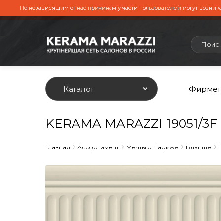
По независящим от нас причинам у части пользователей могут возника
Каталог
Фирмен
KERAMA MARAZZI 19051/3F
Главная
Ассортимент
Мечты о Париже
Бланше