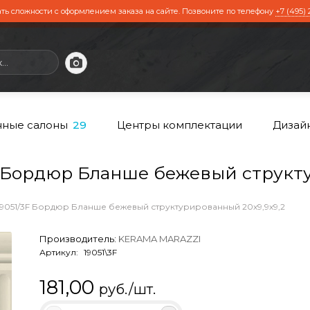
ть сложности с оформлением заказа на сайте. Позвоните по телефону
+7 (495) 
ные салоны
Центры комплектации
Дизай
29
 Бордюр Бланше бежевый структу
19051/3F Бордюр Бланше бежевый структурированный 20х9,9х9,2
Производитель:
KERAMA MARAZZI
Артикул:
19051\3F
181,00
руб./шт.