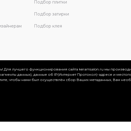
Подбор плитки
Подбор затирки
изайнерам
Подбор клея
ь! Для лучшего функционирования сайта keramsalon.ru мы производ
фрагменты данных), данные об IP(Интернет Протокол)-адресе и местоп
скве и Московской области, 2026
отите, чтобы нами был осуществлён сбор Ваших метаданных, Вам нео
.
ация представлена на сайте в ознакомительных целях и ни
ртой, определяемой положениями Статьи 437 (2) Гражданског