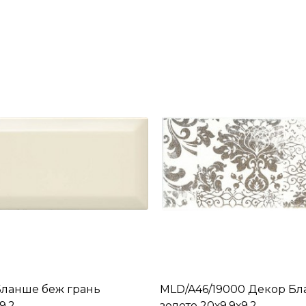
Бланше беж грань
MLD/A46/19000 Декор Б
9,2
золото 20х9,9х9,2