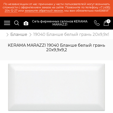
По независящим от нас причинам у части пользователей могут возникать
сложности с оформлением заказа на сайте. Позвоните по телефону
+7 (495)
204-12-27
или
закажите обратный звонок
, мы вам обязательно поможем!
Сеть фирменных салонов KERAMA
0
MARAZZI
же
Бланше
19040 Бланше белый грань 20х9,9х9,
KERAMA MARAZZI 19040 Бланше белый грань
20х9,9х9,2