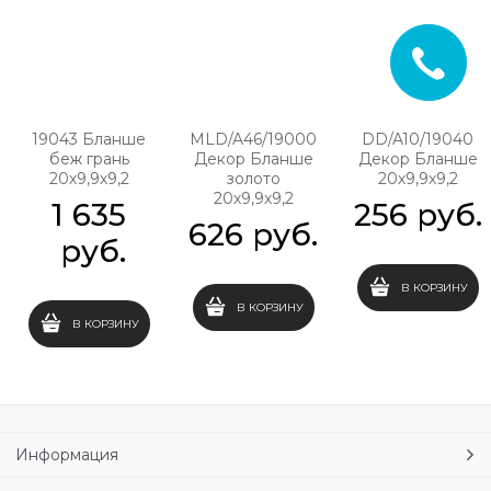
19043 Бланше
MLD/A46/19000
DD/A10/19040
беж грань
Декор Бланше
Декор Бланше
20х9,9х9,2
золото
20х9,9х9,2
20х9,9х9,2
1 635
256
 руб.
626
 руб.
 руб.
В КОРЗИНУ
В КОРЗИНУ
В КОРЗИНУ
Информация