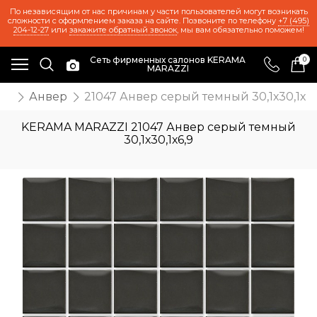
По независящим от нас причинам у части пользователей могут возникать
сложности с оформлением заказа на сайте. Позвоните по телефону
+7 (495)
204-12-27
или
закажите обратный звонок
, мы вам обязательно поможем!
Сеть фирменных салонов KERAMA
0
MARAZZI
же
Анвер
21047 Анвер серый темный 30,1х30,1х6,
KERAMA MARAZZI 21047 Анвер серый темный
30,1х30,1х6,9