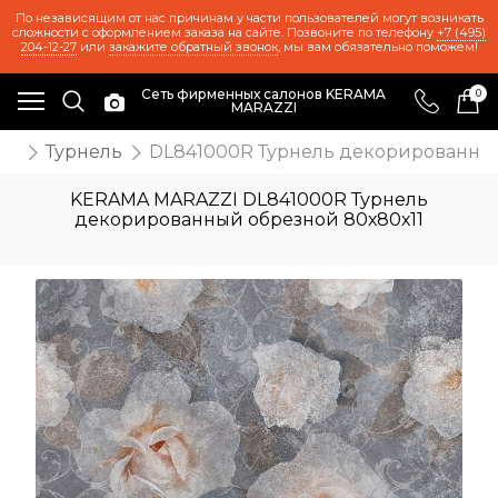
По независящим от нас причинам у части пользователей могут возникать
сложности с оформлением заказа на сайте. Позвоните по телефону
+7 (495)
204-12-27
или
закажите обратный звонок
, мы вам обязательно поможем!
Сеть фирменных салонов KERAMA
0
MARAZZI
же
Турнель
DL841000R Турнель декорированный
KERAMA MARAZZI DL841000R Турнель
декорированный обрезной 80х80х11