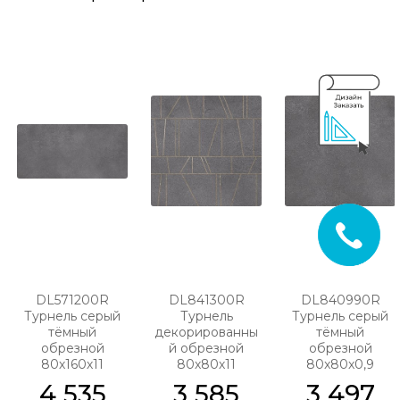
DL571200R
DL841300R
DL840990R
Турнель серый
Турнель
Турнель серый
тёмный
декорированны
тёмный
обрезной
й обрезной
обрезной
80х160х11
80х80х11
80x80x0,9
4 535
3 585
3 497