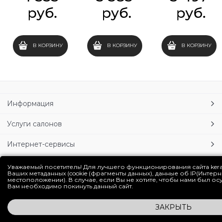
 руб.
 руб.
 руб.
В КОРЗИНУ
В КОРЗИНУ
В КОРЗИНУ
Информация
Услуги салонов
Интернет-сервисы
Личный кабинет
Уважаемый посетитель! Для лучшего функционирования сайта ker
Ваших метаданных (cookie (фрагменты данных), данные об IP(Интер
местоположении). В случае, если Вы не хотите, чтобы нами был о
Блог
Вам необходимо покинуть данный сайт.
ЗАКРЫТЬ
Полная версия сайта