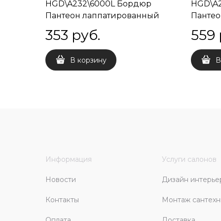
HGD\A232\6000L Бордюр
HGD\A
Пантеон лаппатированный
Пантео
25х7,7х8
40х7,7
353
 руб.
559
В корзину
В
Информация
Услуги салонов
Новости
Дизайн интерье
Контакты
Монтаж сантехн
Оплата
Доставка