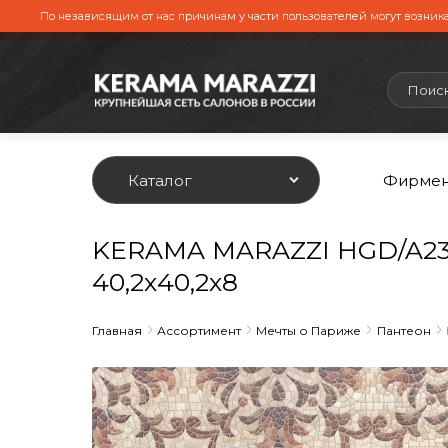
По независящим от нас причинам у части пользователей могут возника
Каталог
Фирмен
KERAMA MARAZZI HGD/A236
40,2х40,2х8
Главная
Ассортимент
Мечты о Париже
Пантеон