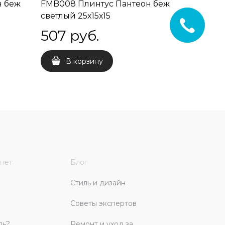
н беж
FMB008 Плинтус Пантеон беж
6336 Па
светлый 25х15х15
507
 руб.
1 351
 
В корзину
В 
нет
Блог
Стиль и дизайн
Советы экспертов
ль?
Ремонт и уход за