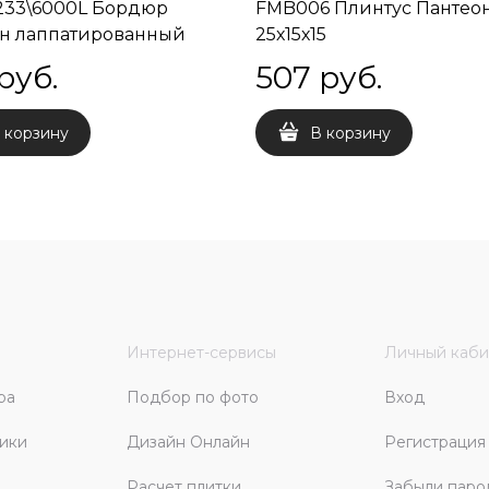
233\6000L Бордюр
FMB006 Плинтус Пантео
н лаппатированный
25х15х15
х8
 руб.
507
 руб.
 корзину
В корзину
Интернет-сервисы
Личный каби
ра
Подбор по фото
Вход
ики
Дизайн Онлайн
Регистрация
Расчет плитки
Забыли паро