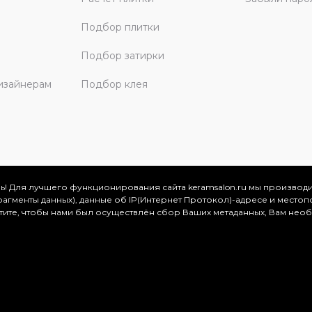
Подбор плитки
Подбор затирки
изайнерам
Подбор клея
ь! Для лучшего функционирования сайта keramsalon.ru мы производ
фрагменты данных), данные об IP(Интернет Протокол)-адресе и местоп
скве и Московской области, 2026
отите, чтобы нами был осуществлён сбор Ваших метаданных, Вам нео
.
ация представлена на сайте в ознакомительных целях и ни
ртой, определяемой положениями Статьи 437 (2) Гражданског