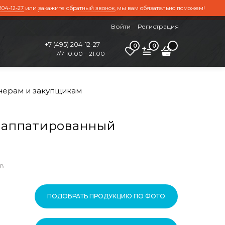
204-12-27
или
закажите обратный звонок
, мы вам обязательно поможем!
Войти
Регистрация
+7 (495) 204-12-27
0
0
7/7 10:00 – 21:00
нерам и закупщикам
лаппатированный
х8
ПОДОБРАТЬ ПРОДУКЦИЮ ПО ФОТО