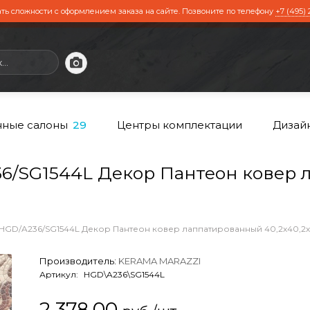
ть сложности с оформлением заказа на сайте. Позвоните по телефону
+7 (495) 
ные салоны
Центры комплектации
Дизай
29
/SG1544L Декор Пантеон ковер 
HGD/A236/SG1544L Декор Пантеон ковер лаппатированный 40,2х40,2
Производитель:
KERAMA MARAZZI
Артикул:
HGD\A236\SG1544L
2 378,00