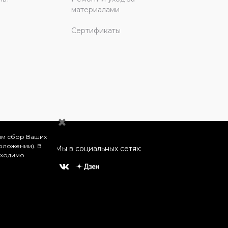
материалами
Сертификаты
им сбор Ваших
оложении). В
Мы в социальных сетях:
бходимо
о