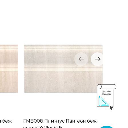
н беж
FMB008 Плинтус Пантеон беж
6336 Па
светлый 25х15х15