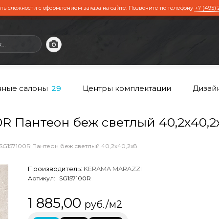
ть сложности с оформлением заказа на сайте. Позвоните по телефону
+7 (495) 
ные салоны
Центры комплектации
Дизай
29
 Пантеон беж светлый 40,2х40,2
SG157100R Пантеон беж светлый 40,2х40,2х8
Производитель:
KERAMA MARAZZI
Артикул:
SG157100R
1 885,00
руб./м2