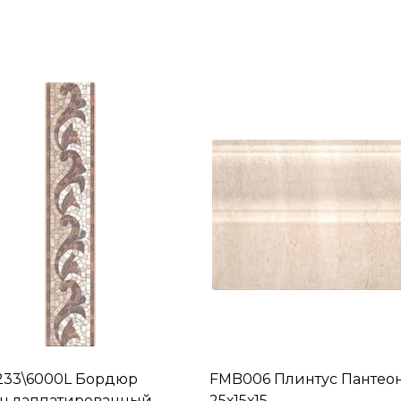
233\6000L Бордюр
FMB006 Плинтус Пантео
н лаппатированный
25х15х15