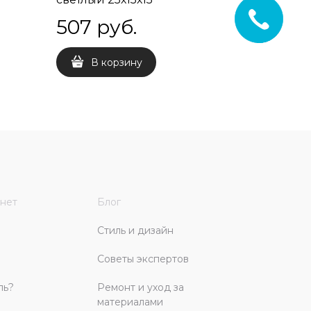
507
 руб.
1 351
 
В корзину
В 
нет
Блог
Стиль и дизайн
Советы экспертов
ль?
Ремонт и уход за
материалами