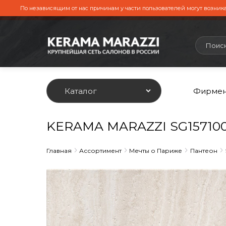
По независящим от нас причинам у части пользователей могут возника
Каталог
Фирмен
KERAMA MARAZZI SG157100R
Главная
Ассортимент
Мечты о Париже
Пантеон