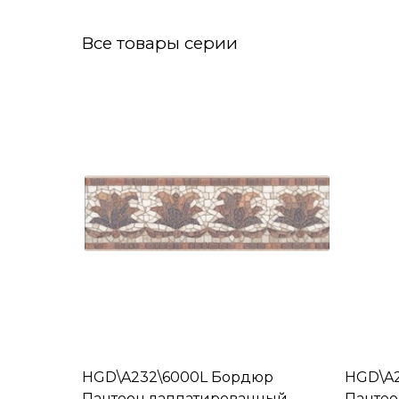
Все товары серии
HGD\A232\6000L Бордюр
HGD\A
Пантеон лаппатированный
Пантео