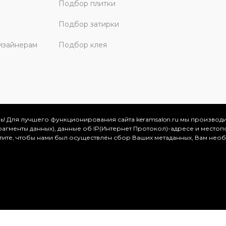
Подбор плитки
Подбор затирки
изайнерам
Подбор клея
ь! Для лучшего функционирования сайта keramsalon.ru мы производ
фрагменты данных), данные об IP(Интернет Протокол)-адресе и местоп
скве и Московской области, 2026
отите, чтобы нами был осуществлён сбор Ваших метаданных, Вам нео
.
ация представлена на сайте в ознакомительных целях и ни
ртой, определяемой положениями Статьи 437 (2) Гражданског