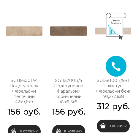
SG115600R/4
SG115700R/4
SG158100R/5BT
Подступенок
Подступенок
Плинтус
Фаральони
Фаральони
Фаральони беж
песочный
коричневый
40,2х7,6х8
42х9,6х9
42х9,6х9
312
 руб.
156
 руб.
156
 руб.
В КОРЗИНУ
В КОРЗИНУ
В КОРЗИНУ