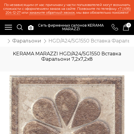
По независящим от нас причинам у части пользователей могут возникать
сложности с оформлением заказа на сайте. Позвоните по телефону
+7 (495)
204-12-27
или
закажите обратный звонок
, мы вам обязательно поможем!
Сеть фирменных салонов KERAMA
0
MARAZZI
ия
Фаральони
HGD/A24/SG1550 Вставка Фаральон
KERAMA MARAZZI HGD/A24/SG1550 Вставка
Фаральони 7,2х7,2х8