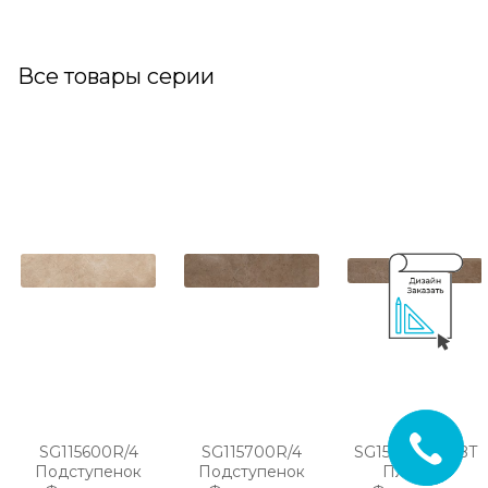
Все товары серии
SG115600R/4
SG115700R/4
SG158200R/5BT
Подступенок
Подступенок
Плинтус