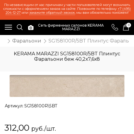
По независящим от нас причинам у части пользователей могут возникать
сложности с оформлением заказа на сайте. Позвоните по телефону
+7 (495)
204-12-27
или
закажите обратный звонок
, мы вам обязательно поможем!
Сеть фирменных салонов KERAMA
0
MARAZZI
ия
Фаральони
SG158100R/5BT Плинтус Фаральон
KERAMA MARAZZI SG158100R/5BT Плинтус
Фаральони беж 40,2х7,6х8
Артикул:
SG158100R\5BT
312,00
руб./шт.