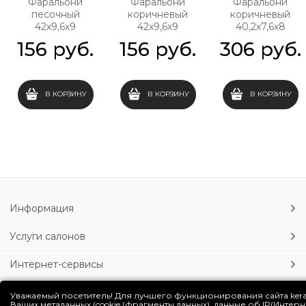
Фаральони
Фаральони
Фаральони
песочный
коричневый
коричневый
42х9,6х9
42х9,6х9
40,2х7,6х8
156
 руб.
156
 руб.
306
 руб.
В КОРЗИНУ
В КОРЗИНУ
В КОРЗИНУ
Информация
Услуги салонов
Интернет-сервисы
Личный кабинет
Уважаемый посетитель! Для лучшего функционирования сайта ker
Ваших метаданных (cookie (фрагменты данных), данные об IP(Интер