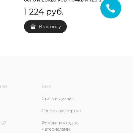
1 224
 руб.
1 462
В корзину
В 
нет
Блог
Стиль и дизайн
Советы экспертов
ль?
Ремонт и уход за
материалами