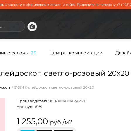
ть сложности с оформлением заказа на сайте. Позвоните по телефону
+7 (495) 
ные салоны
Центры комплектации
Дизай
29
лейдоскоп светло-розовый 20х20
оскоп
5169N Калейдоскоп светло-розовый 20х20
Производитель:
KERAMA MARAZZI
Артикул:
5169
1 255,00
руб./м2