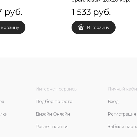
1.04кв.м./26 шт.
7
 руб.
1 533
 руб.
 корзину
В корзину
Интернет-сервисы
Личный каби
ра
Подбор по фото
Вход
ики
Дизайн Онлайн
Регистрация
Расчет плитки
Забыли паро