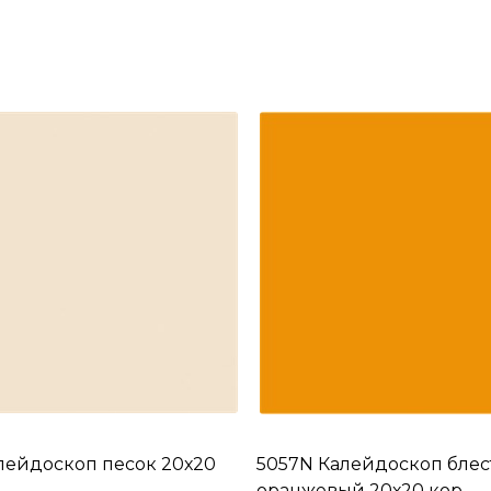
алейдоскоп песок 20х20
5057N Калейдоскоп бле
оранжевый 20х20 кор.