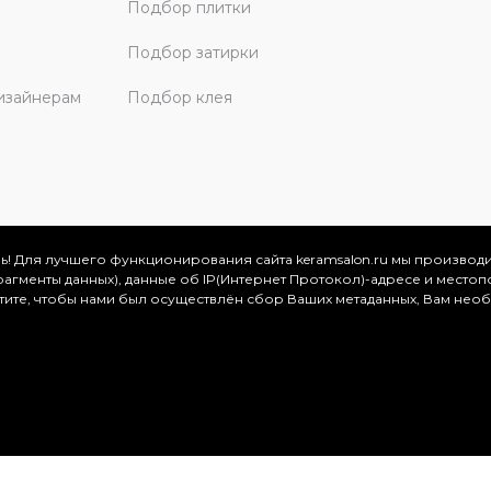
Подбор плитки
Подбор затирки
изайнерам
Подбор клея
ь! Для лучшего функционирования сайта keramsalon.ru мы производ
фрагменты данных), данные об IP(Интернет Протокол)-адресе и местоп
скве и Московской области, 2026
отите, чтобы нами был осуществлён сбор Ваших метаданных, Вам нео
.
ация представлена на сайте в ознакомительных целях и ни
ртой, определяемой положениями Статьи 437 (2) Гражданског