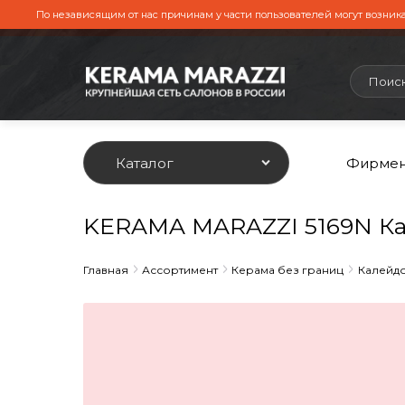
По независящим от нас причинам у части пользователей могут возника
Каталог
Фирмен
KERAMA MARAZZI 5169N Ка
Главная
Ассортимент
Керама без границ
Калейд