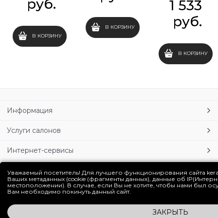
 руб.
1 533
 руб.
В КОРЗИНУ
В КОРЗИНУ
В КОРЗИНУ
Информация
Услуги салонов
Интернет-сервисы
Личный кабинет
Уважаемый посетитель! Для лучшего функционирования сайта ker
Ваших метаданных (cookie (фрагменты данных), данные об IP(Интер
местоположении). В случае, если Вы не хотите, чтобы нами был о
Блог
Вам необходимо покинуть данный сайт.
ЗАКРЫТЬ