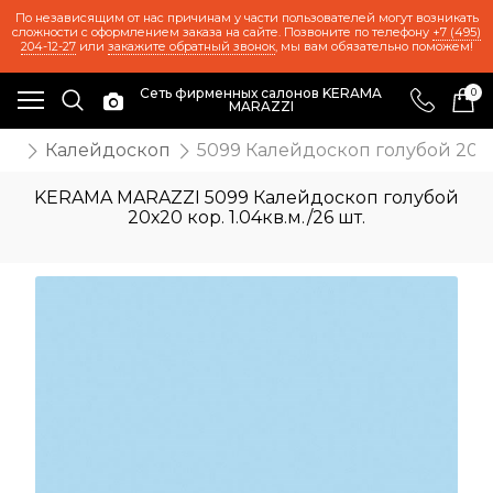
По независящим от нас причинам у части пользователей могут возникать
сложности с оформлением заказа на сайте. Позвоните по телефону
+7 (495)
204-12-27
или
закажите обратный звонок
, мы вам обязательно поможем!
Сеть фирменных салонов KERAMA
0
MARAZZI
иц
Калейдоскоп
5099 Калейдоскоп голубой 20х20 
KERAMA MARAZZI 5099 Калейдоскоп голубой
20х20 кор. 1.04кв.м./26 шт.